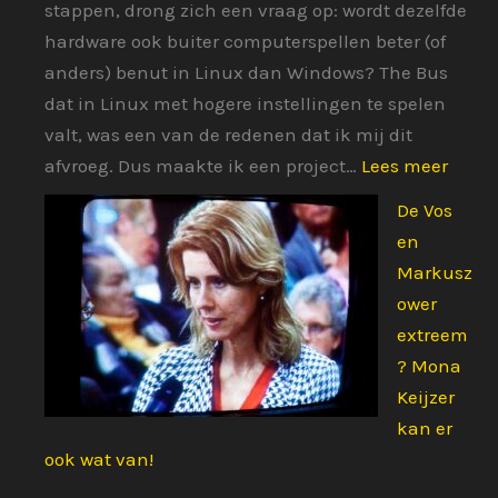
stappen, drong zich een vraag op: wordt dezelfde
hardware ook buiter computerspellen beter (of
anders) benut in Linux dan Windows? The Bus
dat in Linux met hogere instellingen te spelen
valt, was een van de redenen dat ik mij dit
:
afvroeg. Dus maakte ik een project…
Lees meer
Blend
De Vos
snelle
en
in
Markusz
Linux
ower
dan
extreem
Wind
? Mona
Keijzer
kan er
ook wat van!