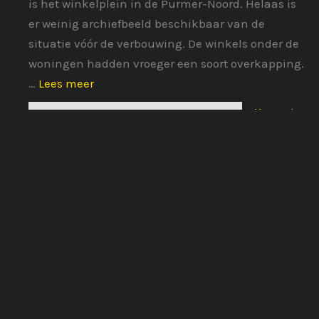
is het winkelplein in de Purmer-Noord. Helaas is
er weinig archiefbeeld beschikbaar van de
situatie vóór de verbouwing. De winkels onder de
woningen hadden vroeger een soort overkapping.
:
…
Lees meer
Gildeplein
Karosstr
aat
24 mei
2026
Een
groot
woonblo
k met rijtjeshuizen en appartementen, grenzend
aan de Overlanderstraat, waarvan de Karosstraat
een zijstraat is.