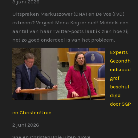
3 juni 2026
Uitspraken Markuszower (DNA) en De Vos (FvD)
extreem? Vergeet Mona Keijzer niet! Middels een
aantal van haar Twitter-posts laat ik zien hoe zij
net zo goed onderdeel is van het probleem.
Experts
Gezondh
eidsraad
grof
beschul
digd
door SGP
en ChristenUnie
2 juni 2026
SGP en ChristenUnie uiten grove