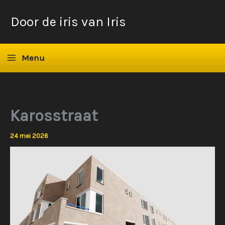
Ga
Door de iris van Iris
naar
de
inhoud
Menu
Karosstraat
24 mei 2026