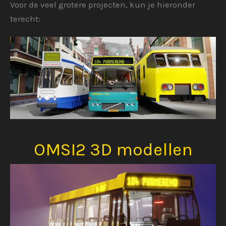
Voor de veel grotere projecten, kun je hieronder
sneller
terecht:
in
Linux
dan
Windows?
OMSI2 3D modellen