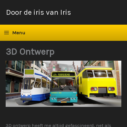
Ga
Door de iris van Iris
naar
de
inhoud
Menu
3D Ontwerp
3D ontwerp heeft me altijd gefascineerd, net als