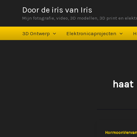
Ga
Door de iris van Iris
naar
Mijn fotografie, video, 3D modellen, 3D print en elek
de
inhoud
3D Ontwerp
Elektronicaprojecten
H
haat
HormoonVervan