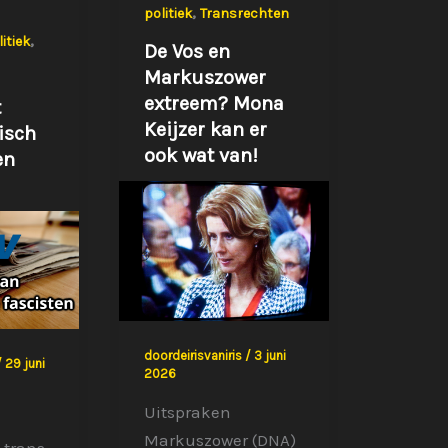
,
politiek
Transrechten
,
itiek
De Vos en
Markuszower
extreem? Mona
t
Keijzer kan er
isch
ook wat van!
en
doordeirisvaniris
/
3 juni
/
29 juni
2026
Uitspraken
Markuszower (DNA)