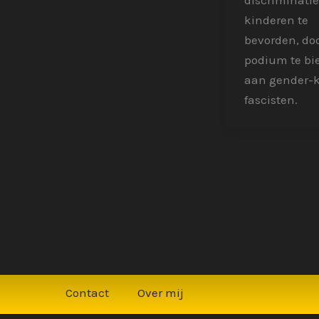
discriminatie
kinderen te
bevorden, do
podium te bi
aan gender-k
fascisten.
Contact
Over mij