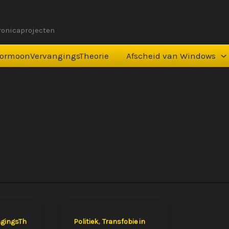
tronicaprojecten
ormoonVervangingsTheorie
Afscheid van Windows
,
gingsTh
Politiek
Transfobie in