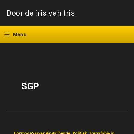
Ga
Door de iris van Iris
naar
de
inhoud
Menu
SGP
,
,
HormoonVervangingsTheorie
Politiek
Transfobie in