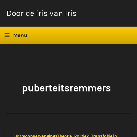
Ga
Door de iris van Iris
naar
de
inhoud
Menu
puberteitsremmers
,
,
HormoonVervangingsTheorie
Politiek
Transfobie in