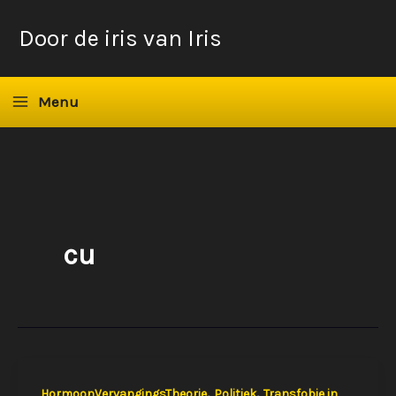
Ga
Door de iris van Iris
naar
de
inhoud
Menu
cu
,
,
HormoonVervangingsTheorie
Politiek
Transfobie in