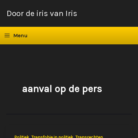
Ga
Door de iris van Iris
naar
de
inhoud
Menu
aanval op de pers
,
,
Politiek
Transfobie in politiek
Transrechten