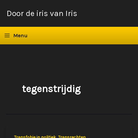
Ga
Door de iris van Iris
naar
de
inhoud
Menu
tegenstrijdig
,
Transfobie in politiek
Transrechten