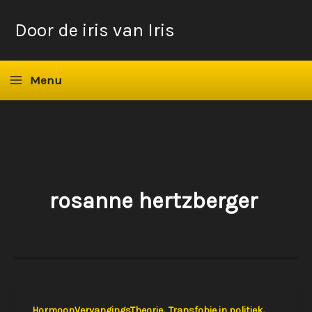
Ga
Door de iris van Iris
naar
de
inhoud
Menu
rosanne hertzberger
,
,
HormoonVervangingsTheorie
Transfobie in politiek