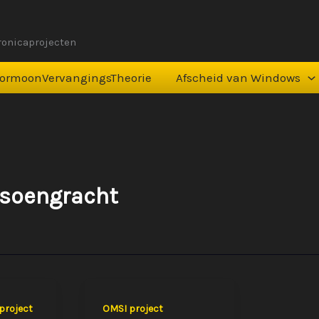
tronicaprojecten
ormoonVervangingsTheorie
Afscheid van Windows
tsoengracht
project
OMSI project