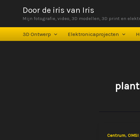
Ga
Door de iris van Iris
naar
Mijn fotografie, video, 3D modellen, 3D print en elek
de
inhoud
3D Ontwerp
Elektronicaprojecten
H
plan
,
Centrum
OMSI 