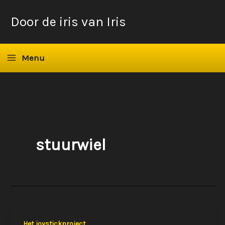
Ga
Door de iris van Iris
naar
de
inhoud
Menu
stuurwiel
Het joystickproject