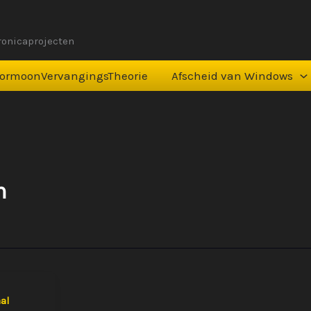
tronicaprojecten
ormoonVervangingsTheorie
Afscheid van Windows
m
al