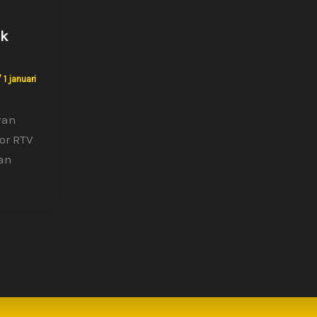
k
/
1 januari
van
oor RTV
an