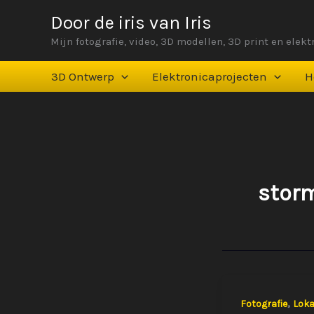
Ga
Door de iris van Iris
naar
Mijn fotografie, video, 3D modellen, 3D print en elek
de
inhoud
3D Ontwerp
Elektronicaprojecten
H
stor
,
Fotografie
Loka