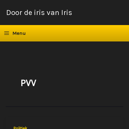
Ga
Door de iris van Iris
naar
de
inhoud
Menu
PVV
Politiek