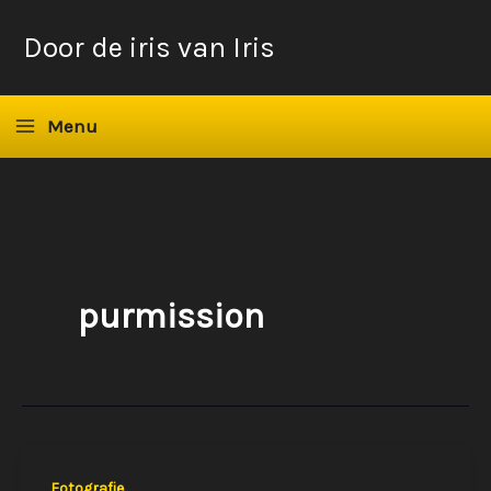
Ga
Door de iris van Iris
naar
de
inhoud
Menu
purmission
Fotografie