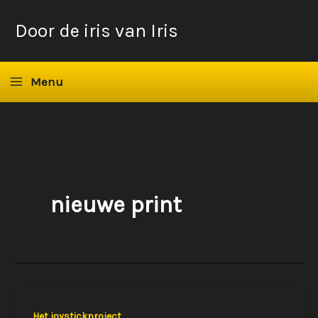
Ga
Door de iris van Iris
naar
de
inhoud
Menu
nieuwe print
Het joystickproject