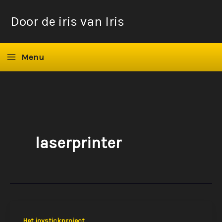
Ga
Door de iris van Iris
naar
de
inhoud
Menu
laserprinter
Het joystickproject