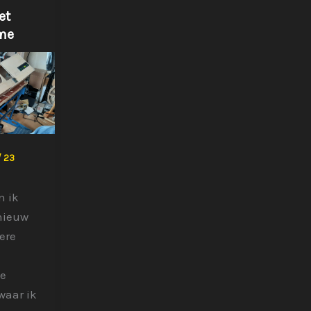
et
me
/
23
n ik
nieuw
ere
te
waar ik