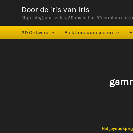
Ga
Door de iris van Iris
naar
Mijn fotografie, video, 3D modellen, 3D print en elek
de
inhoud
3D Ontwerp
Elektronicaprojecten
H
gamm
Het joystickproj