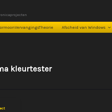
tronicaprojecten
ormoonVervangingsTheorie
Afscheid van Windows
a kleurtester
ect