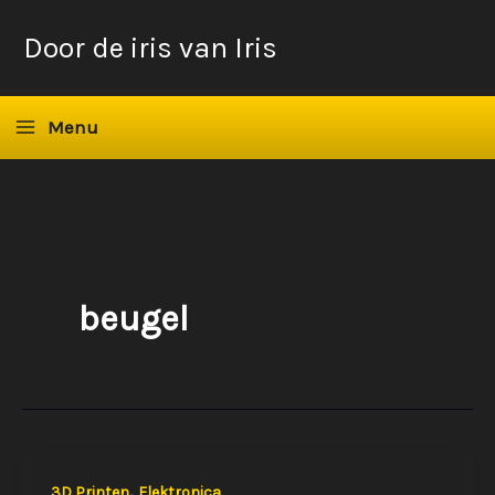
Ga
Door de iris van Iris
naar
de
inhoud
Menu
beugel
,
3D Printen
Elektronica